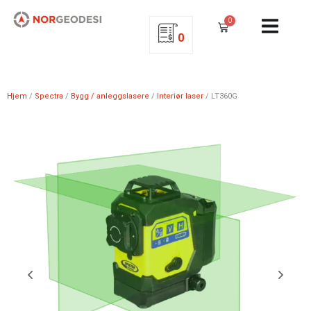
0
0
Hjem
/
Spectra
/
Bygg / anleggslasere
/
Interiør laser
/ LT360G