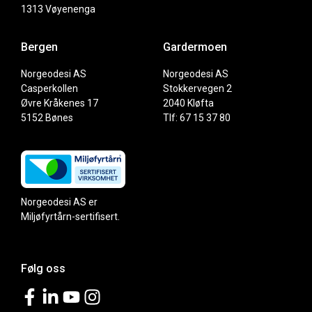
1313 Vøyenenga
Bergen
Gardermoen
Norgeodesi AS
Norgeodesi AS
Casperkollen
Stokkervegen 2
Øvre Kråkenes 17
2040 Kløfta
5152 Bønes
Tlf: 67 15 37 80
Norgeodesi AS er
Miljøfyrtårn-sertifisert.
Følg oss