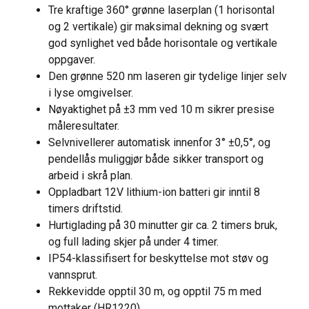
Tre kraftige 360° grønne laserplan (1 horisontal
og 2 vertikale) gir maksimal dekning og svært
god synlighet ved både horisontale og vertikale
oppgaver.
Den grønne 520 nm laseren gir tydelige linjer selv
i lyse omgivelser.
Nøyaktighet på ±3 mm ved 10 m sikrer presise
måleresultater.
Selv­nivellerer automatisk innenfor 3° ±0,5°, og
pendellås muliggjør både sikker transport og
arbeid i skrå plan.
Oppladbart 12V lithium-ion batteri gir inntil 8
timers driftstid.
Hurtiglading på 30 minutter gir ca. 2 timers bruk,
og full lading skjer på under 4 timer.
IP54-klassifisert for beskyttelse mot støv og
vannsprut.
Rekkevidde opptil 30 m, og opptil 75 m med
mottaker (HR1220).