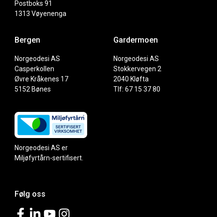
Postboks 91
1313 Vøyenenga
Bergen
Gardermoen
Norgeodesi AS
Norgeodesi AS
Casperkollen
Stokkervegen 2
Øvre Kråkenes 17
2040 Kløfta
5152 Bønes
Tlf: 67 15 37 80
Norgeodesi AS er
Miljøfyrtårn-sertifisert.
Følg oss