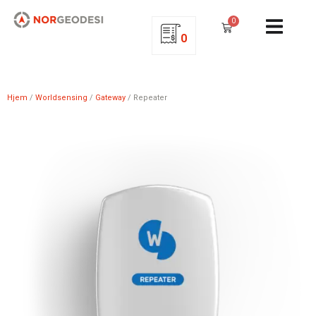
0
0
Hjem
/
Worldsensing
/
Gateway
/ Repeater