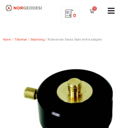
0
0
Hjem
/
Tilbehør
/
Skanning
/ Roterende Swiss Style trefot adapter