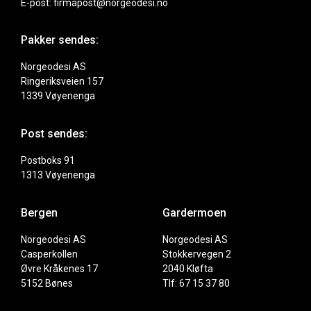
E-post: firmapost@norgeodesi.no
Pakker sendes:
Norgeodesi AS
Ringeriksveien 157
1339 Vøyenenga
Post sendes:
Postboks 91
1313 Vøyenenga
Bergen
Gardermoen
Norgeodesi AS
Norgeodesi AS
Casperkollen
Stokkervegen 2
Øvre Kråkenes 17
2040 Kløfta
5152 Bønes
Tlf: 67 15 37 80