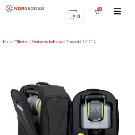
0
0
Hjem
/
Tilbehør
/
Vesker og kofferter
/ Ryggsekk SX10/12