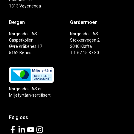
1313 Vøyenenga
Bergen
Gardermoen
Norgeodesi AS
Norgeodesi AS
Casperkollen
Stokkervegen 2
Øvre Kråkenes 17
2040 Kløfta
5152 Bønes
Tlf: 67 15 37 80
Norgeodesi AS er
Miljøfyrtårn-sertifisert.
Følg oss