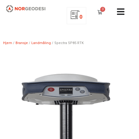
0
0
Hjem
/
Bransje
/
Landmåling
/ Spectra SP85 RTK