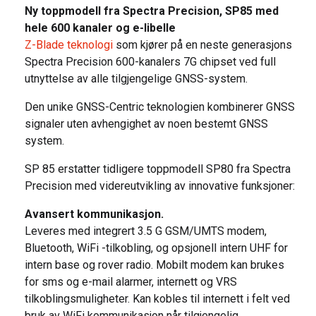
Ny toppmodell fra Spectra Precision, SP85 med
hele 600 kanaler og e-libelle
Z-Blade teknologi
som kjører på en neste generasjons
Spectra Precision 600-kanalers 7G chipset ved full
utnyttelse av alle tilgjengelige GNSS-system.
Den unike GNSS-Centric teknologien kombinerer GNSS
signaler uten avhengighet av noen bestemt GNSS
system.
SP 85 erstatter tidligere toppmodell SP80 fra Spectra
Precision med videreutvikling av innovative funksjoner:
Avansert kommunikasjon.
Leveres med integrert 3.5 G GSM/UMTS modem,
Bluetooth, WiFi -tilkobling, og opsjonell intern UHF for
intern base og rover radio. Mobilt modem kan brukes
for sms og e-mail alarmer, internett og VRS
tilkoblingsmuligheter. Kan kobles til internett i felt ved
bruk av WiFi kommunikasjon når tilgjengelig.