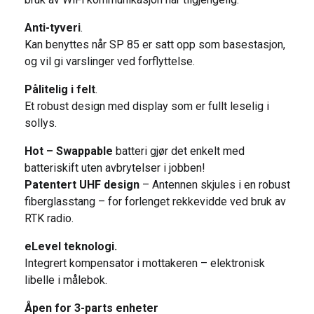
Anti-tyveri
.
Kan benyttes når SP 85 er satt opp som basestasjon,
og vil gi varslinger ved forflyttelse.
Pålitelig i felt
.
Et robust design med display som er fullt leselig i
sollys.
Hot – Swappable
batteri gjør det enkelt med
batteriskift uten avbrytelser i jobben!
Patentert UHF design
– Antennen skjules i en robust
fiberglasstang – for forlenget rekkevidde ved bruk av
RTK radio.
eLevel teknologi.
Integrert kompensator i mottakeren – elektronisk
libelle i målebok.
Åpen for 3-parts enheter