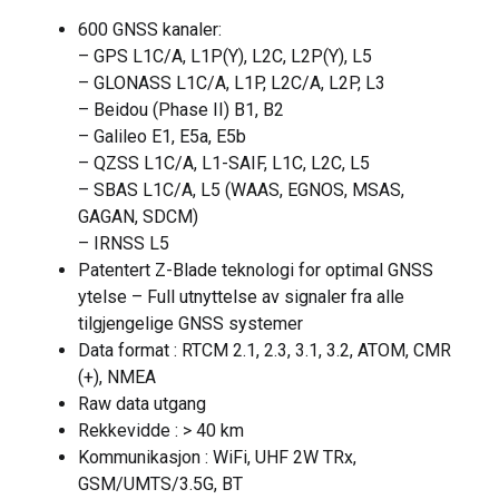
600 GNSS kanaler:
– GPS L1C/A, L1P(Y), L2C, L2P(Y), L5
– GLONASS L1C/A, L1P, L2C/A, L2P, L3
– Beidou (Phase II) B1, B2
– Galileo E1, E5a, E5b
– QZSS L1C/A, L1-SAIF, L1C, L2C, L5
– SBAS L1C/A, L5 (WAAS, EGNOS, MSAS,
GAGAN, SDCM)
– IRNSS L5
Patentert Z-Blade teknologi for optimal GNSS
ytelse – Full utnyttelse av signaler fra alle
tilgjengelige GNSS systemer
Data format : RTCM 2.1, 2.3, 3.1, 3.2, ATOM, CMR
(+), NMEA
Raw data utgang
Rekkevidde : > 40 km
Kommunikasjon : WiFi, UHF 2W TRx,
GSM/UMTS/3.5G, BT