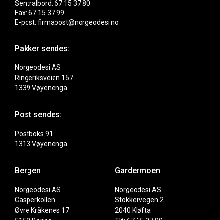
Sentralbord: 67 15 37 80
Fax: 67 15 37 99
E-post: firmapost@norgeodesi.no
Pakker sendes:
Norgeodesi AS
Ringeriksveien 157
1339 Vøyenenga
Post sendes:
Postboks 91
1313 Vøyenenga
Bergen
Gardermoen
Norgeodesi AS
Norgeodesi AS
Casperkollen
Stokkervegen 2
Øvre Kråkenes 17
2040 Kløfta