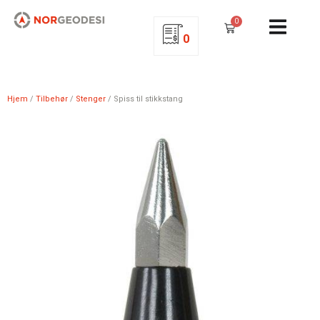
0
0
Hjem
/
Tilbehør
/
Stenger
/ Spiss til stikkstang