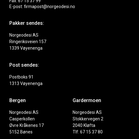
Fax: 67 15 37 99
E-post: firmapost@norgeodesi.no
Pakker sendes:
Norgeodesi AS
Ringeriksveien 157
1339 Vøyenenga
Post sendes:
Postboks 91
1313 Vøyenenga
Bergen
Gardermoen
Norgeodesi AS
Norgeodesi AS
Casperkollen
Stokkervegen 2
Øvre Kråkenes 17
2040 Kløfta
5152 Bønes
Tlf: 67 15 37 80