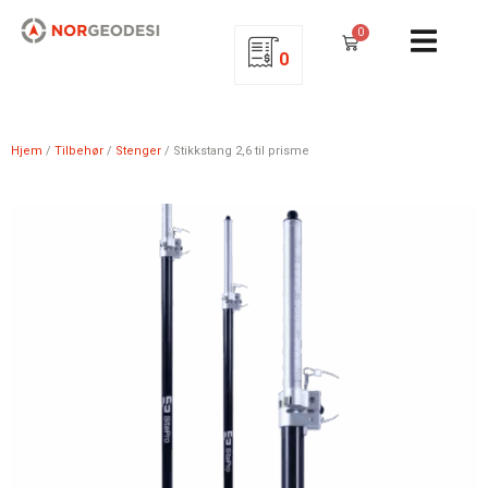
0
0
Hjem
/
Tilbehør
/
Stenger
/ Stikkstang 2,6 til prisme