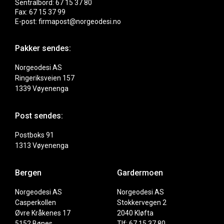
Sentralbord: 67 15 37 80
Fax: 67 15 37 99
E-post: firmapost@norgeodesi.no
Pakker sendes:
Norgeodesi AS
Ringeriksveien 157
1339 Vøyenenga
Post sendes:
Postboks 91
1313 Vøyenenga
Bergen
Gardermoen
Norgeodesi AS
Norgeodesi AS
Casperkollen
Stokkervegen 2
Øvre Kråkenes 17
2040 Kløfta
5152 Bønes
Tlf: 67 15 37 80