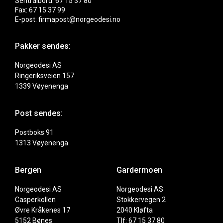
Sentralbord: 67 15 37 80
Fax: 67 15 37 99
E-post: firmapost@norgeodesi.no
Pakker sendes:
Norgeodesi AS
Ringeriksveien 157
1339 Vøyenenga
Post sendes:
Postboks 91
1313 Vøyenenga
Bergen
Gardermoen
Norgeodesi AS
Norgeodesi AS
Casperkollen
Stokkervegen 2
Øvre Kråkenes 17
2040 Kløfta
5152 Bønes
Tlf: 67 15 37 80