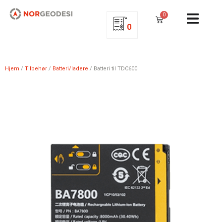
0
0
Hjem
/
Tilbehør
/
Batteri/ladere
/ Batteri til TDC600