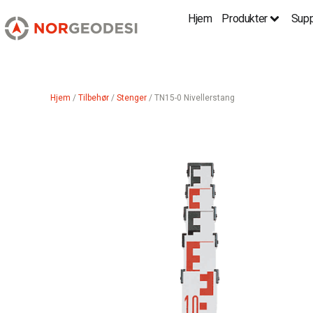
Hjem
Produkter
Supp
Hjem
/
Tilbehør
/
Stenger
/ TN15-0 Nivellerstang