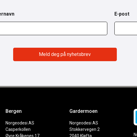
ernavn
E-post
Bergen
Gardermoen
Norgeodesi AS
Norgeodesi AS
Casperkollen
Stokkervegen 2
N
Øvre Kråkenes 17
2040 Kløfta