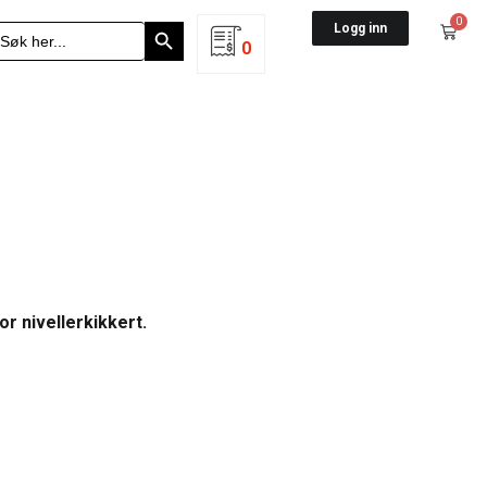
Search Button
0
earch
Logg inn
r:
0
or nivellerkikkert.