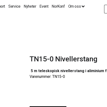
ort
Service
Nyheter
Event
NorKonf
Om oss
S
fo
TN15-0 Nivellerstang
5 m teleskopisk nivellerstang i aliminium f
Varenummer: TN15-0