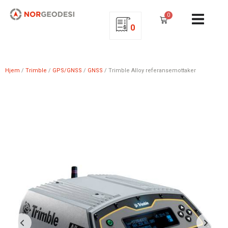
0
0
Hjem
/
Trimble
/
GPS/GNSS
/
GNSS
/ Trimble Alloy referansemottaker