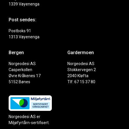
1339 Vøyenenga
Post sendes:
Postboks 91
1313 Vøyenenga
Bergen
Gardermoen
Norgeodesi AS
Norgeodesi AS
Casperkollen
Stokkervegen 2
Øvre Kråkenes 17
2040 Kløfta
5152 Bønes
Tlf: 67 15 37 80
Norgeodesi AS er
Miljøfyrtårn-sertifisert.