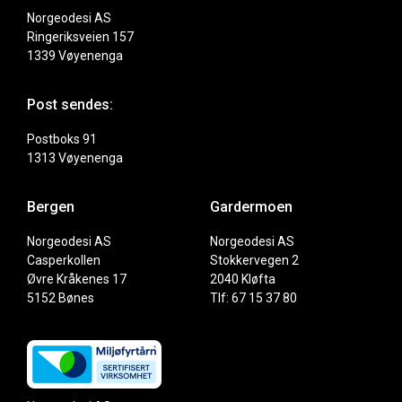
Norgeodesi AS
Ringeriksveien 157
1339 Vøyenenga
Post sendes:
Postboks 91
1313 Vøyenenga
Bergen
Gardermoen
Norgeodesi AS
Norgeodesi AS
Casperkollen
Stokkervegen 2
Øvre Kråkenes 17
2040 Kløfta
5152 Bønes
Tlf: 67 15 37 80