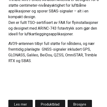
støtte centimeter-nivånøyaktighet for luftbårne
applikasjoner og sporer SBAS-signaler – alt i en
kompakt design.
Den er fullt TSO-sertifisert av FAA for flyinstallasjoner
og designet med ARINC-743 fotavtrykk som gjør den
ideell for luftkartleggingsapplikasjoner.
AV39-antennen tilbyr full støtte for nåtidens, og nær
fremtidig planlagte GNSS-signaler inkludert GPS,
GLONASS, Galileo, BeiDou, QZSS, OmniSTAR, Trimble
RTX og SBAS.
Les mer
Produktblad
Brosjyre