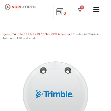
0
0
Hjem
/
Trimble
/
GPS/GNSS
/
OEM
/
OEM Antenner
/ Trimble AV39 Aviation
Antenna – TSO sertifisert