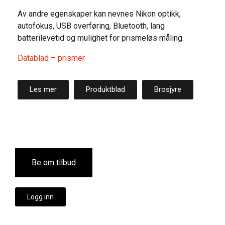
Av andre egenskaper kan nevnes Nikon optikk,
autofokus, USB overføring, Bluetooth, lang
batterilevetid og mulighet for prismeløs måling.
Datablad – prismer
Les mer
Produktblad
Brosjyre
Be om tilbud
Logg inn