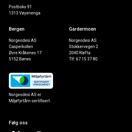
Postboks 91
1313 Vøyenenga
Bergen
Gardermoen
Norgeodesi AS
Norgeodesi AS
Casperkollen
Stokkervegen 2
Øvre Kråkenes 17
2040 Kløfta
5152 Bønes
Tlf: 67 15 37 80
Norgeodesi AS er
Miljøfyrtårn-sertifisert.
Følg oss