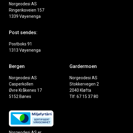
Norgeodesi AS
Ringeriksveien 157
1339 Vøyenenga
Post sendes:
Postboks 91
1313 Vøyenenga
Bergen
Gardermoen
Norgeodesi AS
Norgeodesi AS
Casperkollen
Stokkervegen 2
Øvre Kråkenes 17
2040 Kløfta
5152 Bønes
Tlf: 67 15 37 80
Norgeodesi AS er