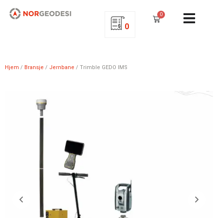
0
0
Hjem
/
Bransje
/
Jernbane
/ Trimble GEDO IMS