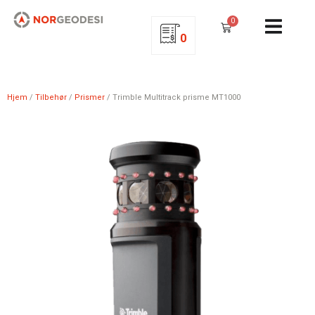
0
0
Hjem
/
Tilbehør
/
Prismer
/ Trimble Multitrack prisme MT1000