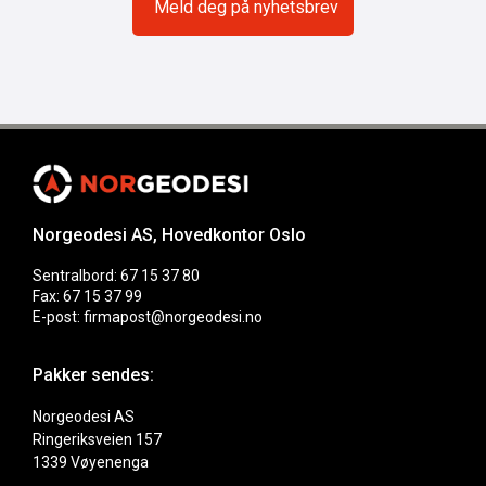
Norgeodesi AS, Hovedkontor Oslo
Sentralbord: 67 15 37 80
Fax: 67 15 37 99
E-post: firmapost@norgeodesi.no
Pakker sendes:
Norgeodesi AS
Ringeriksveien 157
1339 Vøyenenga