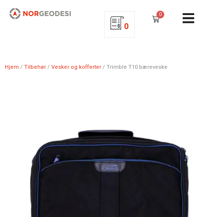
0
0
Hjem
/
Tilbehør
/
Vesker og kofferter
/ Trimble T10 bæreveske