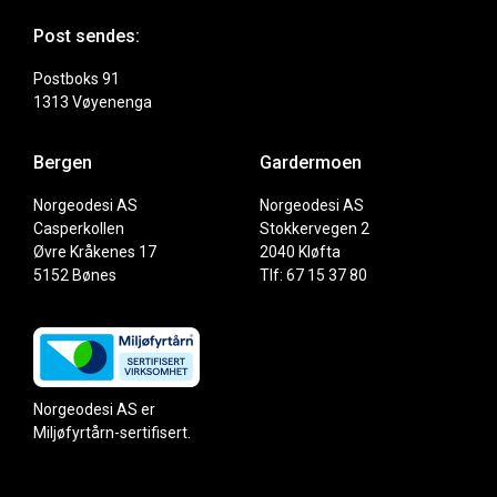
Post sendes:
Postboks 91
1313 Vøyenenga
Bergen
Gardermoen
Norgeodesi AS
Norgeodesi AS
Casperkollen
Stokkervegen 2
Øvre Kråkenes 17
2040 Kløfta
5152 Bønes
Tlf: 67 15 37 80
Norgeodesi AS er
Miljøfyrtårn-sertifisert.