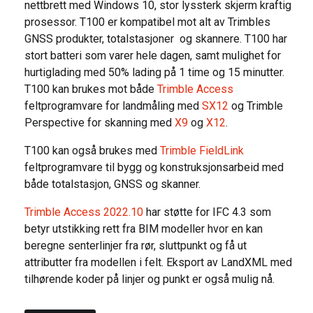
nettbrett med Windows 10, stor lyssterk skjerm kraftig
prosessor. T100 er kompatibel mot alt av Trimbles
GNSS produkter, totalstasjoner og skannere. T100 har
stort batteri som varer hele dagen, samt mulighet for
hurtiglading med 50% lading på 1 time og 15 minutter.
T100 kan brukes mot både
Trimble Access
feltprogramvare for landmåling med
SX12
og Trimble
Perspective for skanning med
X9
og
X12
.
T100 kan også brukes med
Trimble FieldLink
feltprogramvare til bygg og konstruksjonsarbeid med
både totalstasjon, GNSS og skanner.
Trimble Access 2022.10
har støtte for IFC 4.3 som
betyr utstikking rett fra BIM modeller hvor en kan
beregne senterlinjer fra rør, sluttpunkt og få ut
attributter fra modellen i felt. Eksport av LandXML med
tilhørende koder på linjer og punkt er også mulig nå.