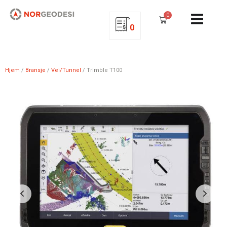
0
0
Hjem
/
Bransje
/
Vei/Tunnel
/ Trimble T100