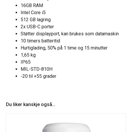
16GB RAM
Intel Core i5
512 GB lagring
2x USB-C porter
Støtter displayport, kan brukes som datamaskin
10 timers batteritid
Hurtiglading, 50% på 1 time og 15 minutter
1,65 kg
IP65
MIL-STD-810H
-20 til +55 grader
Du liker kanskje også…