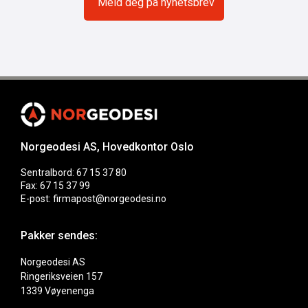
Norgeodesi AS, Hovedkontor Oslo
Sentralbord: 67 15 37 80
Fax: 67 15 37 99
E-post: firmapost@norgeodesi.no
Pakker sendes:
Norgeodesi AS
Ringeriksveien 157
1339 Vøyenenga