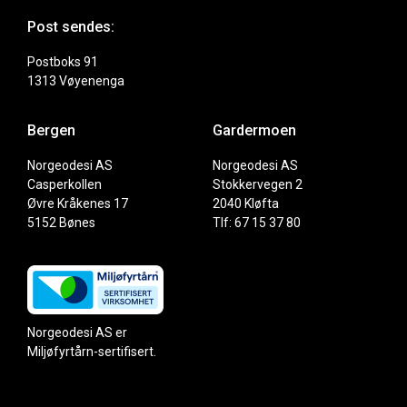
Post sendes:
Postboks 91
1313 Vøyenenga
Bergen
Gardermoen
Norgeodesi AS
Norgeodesi AS
Casperkollen
Stokkervegen 2
Øvre Kråkenes 17
2040 Kløfta
5152 Bønes
Tlf: 67 15 37 80
Norgeodesi AS er
Miljøfyrtårn-sertifisert.