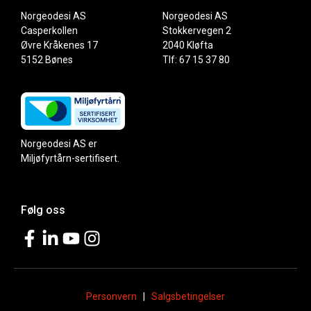
Norgeodesi AS
Norgeodesi AS
Casperkollen
Stokkervegen 2
Øvre Kråkenes 17
2040 Kløfta
5152 Bønes
Tlf: 67 15 37 80
Norgeodesi AS er
Miljøfyrtårn-sertifisert.
Følg oss
Personvern
|
Salgsbetingelser