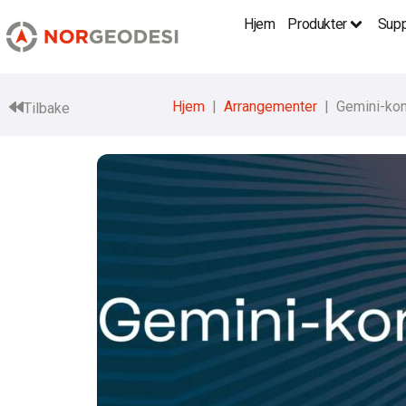
Hjem
Produkter
Supp
Hjem
Arrangementer
Gemini-ko
Tilbake