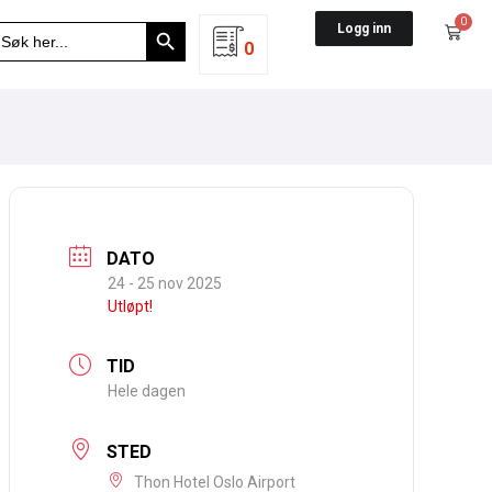
Search Button
0
earch
Logg inn
r:
0
DATO
24 - 25 nov 2025
Utløpt!
TID
Hele dagen
STED
Thon Hotel Oslo Airport