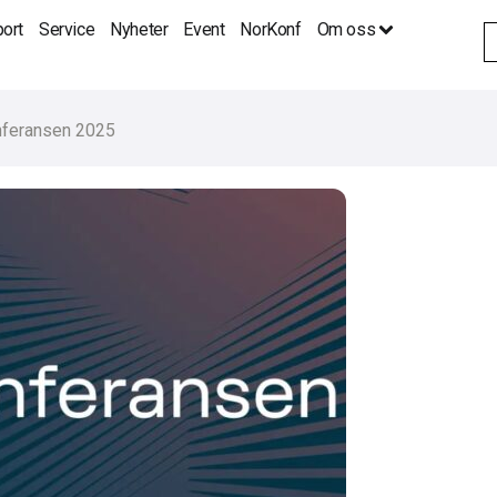
ort
Service
Nyheter
Event
NorKonf
Om oss
S
fo
nferansen 2025