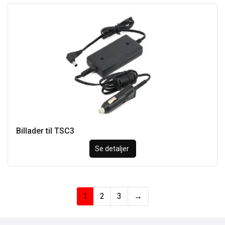
Billader til TSC3
Se detaljer
1
2
3
→