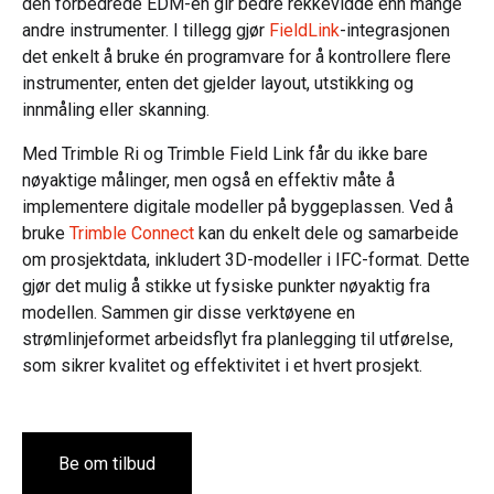
den forbedrede EDM-en gir bedre rekkevidde enn mange
andre instrumenter. I tillegg gjør
FieldLink
-integrasjonen
det enkelt å bruke én programvare for å kontrollere flere
instrumenter, enten det gjelder layout, utstikking og
innmåling eller skanning.
Med Trimble Ri og Trimble Field Link får du ikke bare
nøyaktige målinger, men også en effektiv måte å
implementere digitale modeller på byggeplassen. Ved å
bruke
Trimble Connect
kan du enkelt dele og samarbeide
om prosjektdata, inkludert 3D-modeller i IFC-format. Dette
gjør det mulig å stikke ut fysiske punkter nøyaktig fra
modellen. Sammen gir disse verktøyene en
strømlinjeformet arbeidsflyt fra planlegging til utførelse,
som sikrer kvalitet og effektivitet i et hvert prosjekt.
Be om tilbud