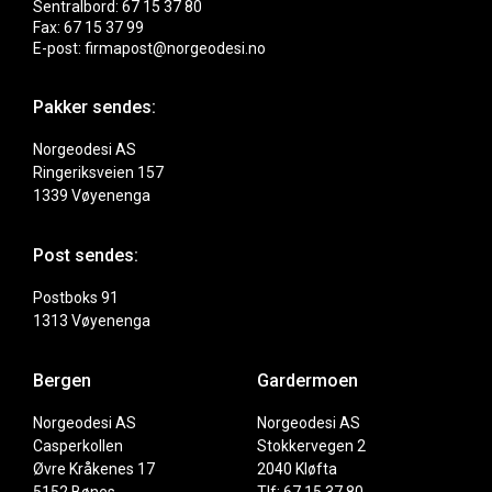
Sentralbord: 67 15 37 80
Fax: 67 15 37 99
E-post: firmapost@norgeodesi.no
Pakker sendes:
Norgeodesi AS
Ringeriksveien 157
1339 Vøyenenga
Post sendes:
Postboks 91
1313 Vøyenenga
Bergen
Gardermoen
Norgeodesi AS
Norgeodesi AS
Casperkollen
Stokkervegen 2
Øvre Kråkenes 17
2040 Kløfta