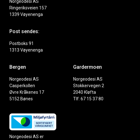
Norgeodesi AS
Ringeriksveien 157
1339 Vøyenenga
Post sendes:
Postboks 91
1313 Vøyenenga
Bergen
Gardermoen
Norgeodesi AS
Norgeodesi AS
Casperkollen
Stokkervegen 2
Øvre Kråkenes 17
2040 Kløfta
5152 Bønes
Tlf: 67 15 37 80
Norgeodesi AS er