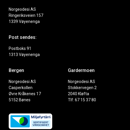
Norgeodesi AS
Ringeriksveien 157
1339 Vøyenenga
Post sendes:
Postboks 91
1313 Vøyenenga
Bergen
Gardermoen
Norgeodesi AS
Norgeodesi AS
Casperkollen
Stokkervegen 2
Øvre Kråkenes 17
2040 Kløfta
5152 Bønes
Tlf: 67 15 37 80