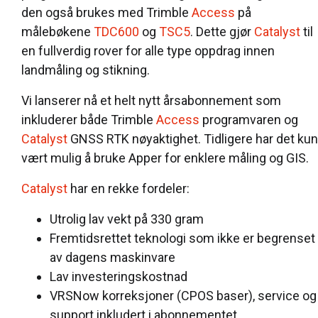
den også brukes med Trimble
Access
på
målebøkene
TDC600
og
TSC5
. Dette gjør
Catalyst
til
en fullverdig rover for alle type oppdrag innen
landmåling og stikning.
Vi lanserer nå et helt nytt årsabonnement som
inkluderer både Trimble
Access
programvaren og
Catalyst
GNSS RTK nøyaktighet. Tidligere har det kun
vært mulig å bruke Apper for enklere måling og GIS.
Catalyst
har en rekke fordeler:
Utrolig lav vekt på 330 gram
Fremtidsrettet teknologi som ikke er begrenset
av dagens maskinvare
Lav investeringskostnad
VRSNow korreksjoner (CPOS baser), service og
support inkludert i abonnementet