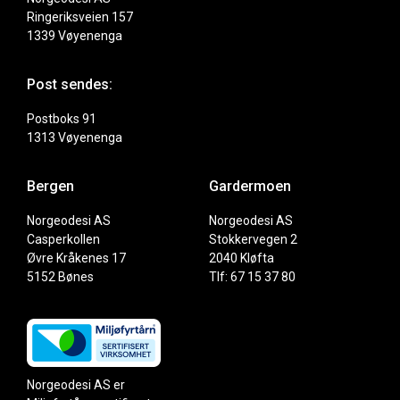
Ringeriksveien 157
1339 Vøyenenga
Post sendes:
Postboks 91
1313 Vøyenenga
Bergen
Gardermoen
Norgeodesi AS
Norgeodesi AS
Casperkollen
Stokkervegen 2
Øvre Kråkenes 17
2040 Kløfta
5152 Bønes
Tlf: 67 15 37 80
Norgeodesi AS er