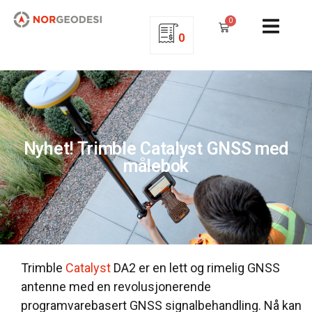
0
0
Nyhet! Trimble Catalyst GNSS med
målebok
Trimble
Catalyst
DA2 er en lett og rimelig GNSS
antenne med en revolusjonerende
programvarebasert GNSS signalbehandling. Nå kan