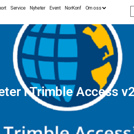
ort
Service
Nyheter
Event
NorKonf
Om oss
S
fo
eter i Trimble Access v