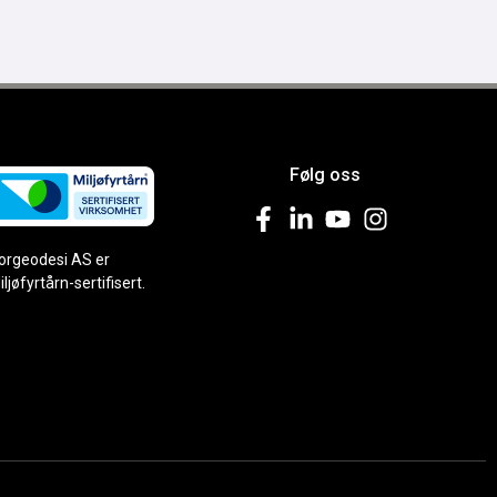
Følg oss
orgeodesi AS er
iljøfyrtårn-sertifisert.