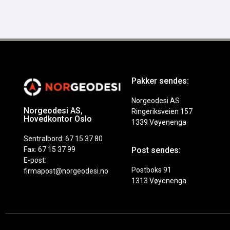
Pakker sendes:
Norgeodesi AS
Norgeodesi AS,
Ringeriksveien 157
Hovedkontor Oslo
1339 Vøyenenga
Sentralbord: 67 15 37 80
Fax: 67 15 37 99
Post sendes:
E-post:
Postboks 91
firmapost@norgeodesi.no
1313 Vøyenenga