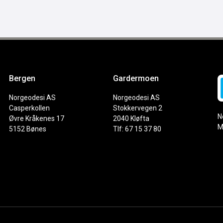
Bergen
Gardermoen
Norgeodesi AS
Norgeodesi AS
Casperkollen
Stokkervegen 2
N
Øvre Kråkenes 17
2040 Kløfta
M
5152 Bønes
Tlf: 67 15 37 80