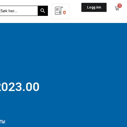
Search Button
0
earch
Logg inn
r:
0
2023.00