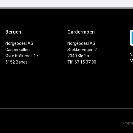
Bergen
Gardermoen
Norgeodesi AS
Norgeodesi AS
Casperkollen
Stokkervegen 2
N
Øvre Kråkenes 17
2040 Kløfta
M
5152 Bønes
Tlf: 67 15 37 80
Copyr