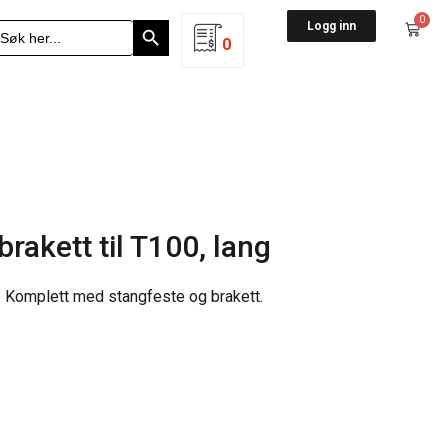
Search Button
0
earch
Logg inn
r:
0
rakett til T100, lang
. Komplett med stangfeste og brakett.