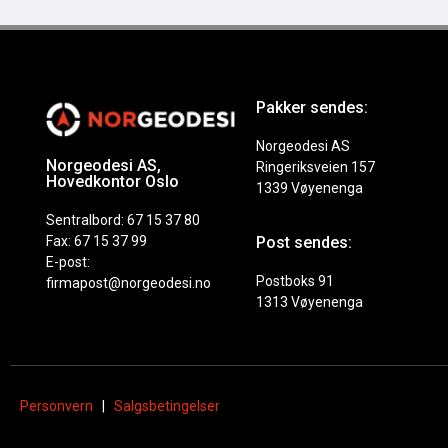
Pakker sendes:
Norgeodesi AS
Norgeodesi AS,
Ringeriksveien 157
Hovedkontor Oslo
1339 Vøyenenga
Sentralbord: 67 15 37 80
Fax: 67 15 37 99
Post sendes:
E-post:
Postboks 91
firmapost@norgeodesi.no
1313 Vøyenenga
Personvern
|
Salgsbetingelser