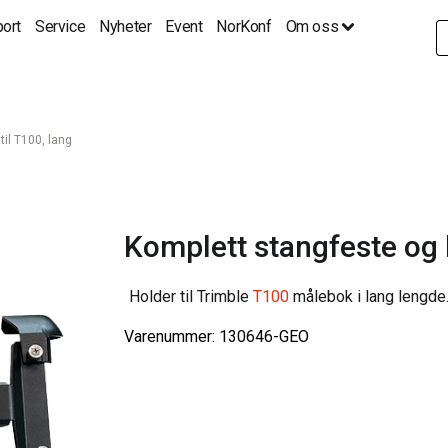
ort
Service
Nyheter
Event
NorKonf
Om oss
S
fo
til T100, lang
Komplett stangfeste og b
Holder til Trimble
T100
målebok i lang lengde
Varenummer: 130646-GEO