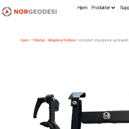
Hjem
Produkter
Supp
Hjem
/
Tilbehør
/
Adaptere/holdere
/ Komplett stangfeste og brakett 