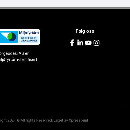
Følg oss
orgeodesi AS er
iljøfyrtårn-sertifisert.
ight 2024 © All rights Reserved. Laget av Xpressprint