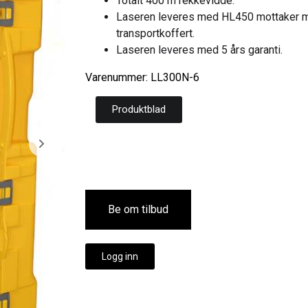
Totalt 400 m rekkevidde.
Laseren leveres med HL450 mottaker me
transportkoffert.
Laseren leveres med 5 års garanti.
Varenummer: LL300N-6
Produktblad
Be om tilbud
Logg inn