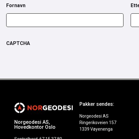
Fornavn
Ett
CAPTCHA
Pakker sendes:
Norgeodesi AS
Norgeodesi AS,
Ringeriksveien 157
Hovedkontor Oslo
1339 Vøyenenga
Sentralbord: 67 15 37 80