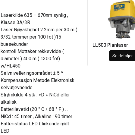
Laserkilde 635 – 670nm synlig ,
Klasse 3A/3R
Laser Nøyaktighet 2.2mm per 30 m (
3/32 tommer per 100 fot )15
buesekunder
LL500 Planlaser
kontroll Mottaker rekkevidde (
Se detaljer
diameter ) 400 m ( 1300 fot)
w/HL450
Selvnivelleringsområdet ± 5 º
Kompensasjon Metode Elektronisk
selvutjevnende
Strømkilde 4 stk . «D » NiCd eller
alkalisk
Batterilevetid (20 ° C / 68 ° F ) . .
NiCd : 45 timer , Alkaline : 90 timer
Batteristatus LED blinkende rødt
LED