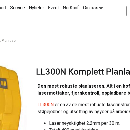
ort
Service
Nyheter
Event
NorKonf
Om oss
S
fo
 Planlaser
LL300N Komplett Planla
Den mest robuste planlaseren. Alt i en ko
lasermottaker, fjernkontroll, oppladbare b
LL300N
er en av de mest robuste laserinstrum
støpejobber og utsetting av høyder på arbeid
Laser nøyaktighet 2.2mm per 30 m.