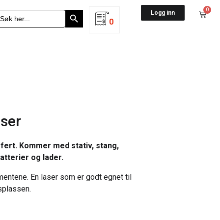
Search Button
0
earch
Logg inn
r:
0
ser
ffert. Kommer med stativ, stang,
atterier og lader.
entene. En laser som er godt egnet til
splassen.