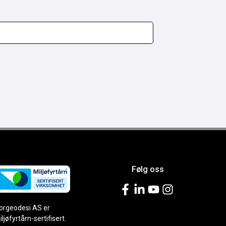
Følg oss
orgeodesi AS er
iljøfyrtårn-sertifisert.