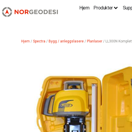
Hjem
Produkter
Supp
Hjem
/
Spectra
/
Bygg / anleggslasere
/
Planlaser
/ LL300N Komplett