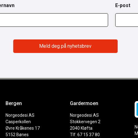
ernavn
E-post
Bergen
Gardermoen
Norgeodesi AS
Norgeodesi AS
Casperkollen
Stokkervegen 2
N
Øvre Kråkenes 17
2040 Kløfta
M
5152 Bønes
Tlf: 67 15 37 80