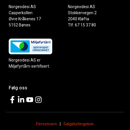
Norgeodesi AS
Norgeodesi AS
Casperkollen
Stokkervegen 2
Øvre Kråkenes 17
2040 Kløfta
5152 Bønes
Tlf: 67 15 37 80
Norgeodesi AS er
Miljøfyrtårn-sertifisert.
Følg oss
Personvern
|
Salgsbetingelser