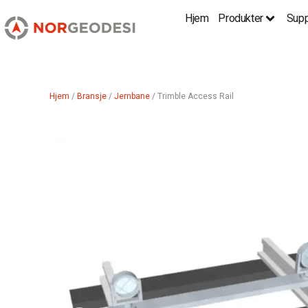
Hjem
Produkter
Supp
Hjem
/
Bransje
/
Jernbane
/ Trimble Access Rail