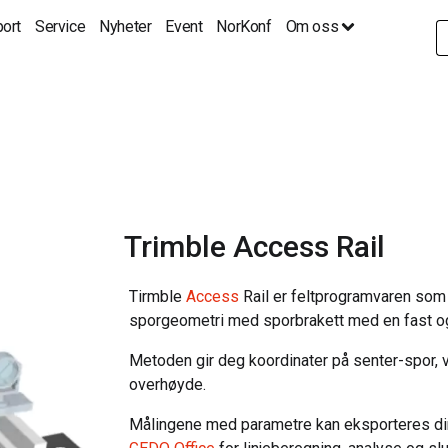
ort
Service
Nyheter
Event
NorKonf
Om oss
S
fo
Trimble Access Rail
Tirmble
Access
Rail er feltprogramvaren som 
sporgeometri med sporbrakett med en fast og 
Metoden gir deg koordinater på senter-spor, 
overhøyde.
Målingene med parametre kan eksporteres dir