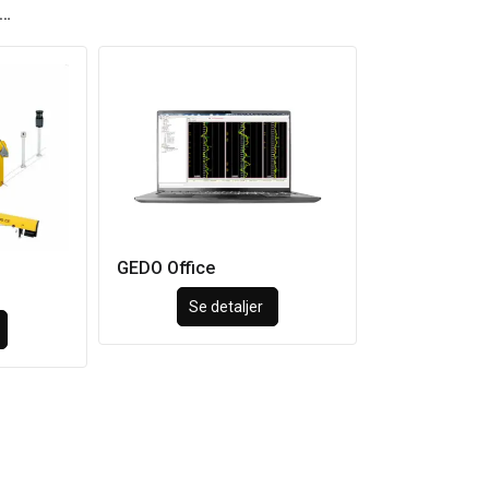
å…
GEDO Office
Se detaljer