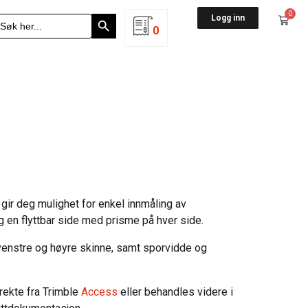
Search Button
0
earch
Logg inn
r:
0
gir deg mulighet for enkel innmåling av
en flyttbar side med prisme på hver side.
venstre og høyre skinne, samt sporvidde og
ekte fra Trimble
Access
eller behandles videre i