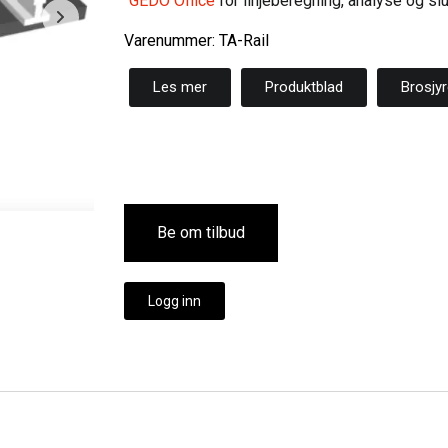
GEDO Office
for linjeberegning, analyse og sl
Varenummer: TA-Rail
Les mer
Produktblad
Brosjy
Be om tilbud
Logg inn