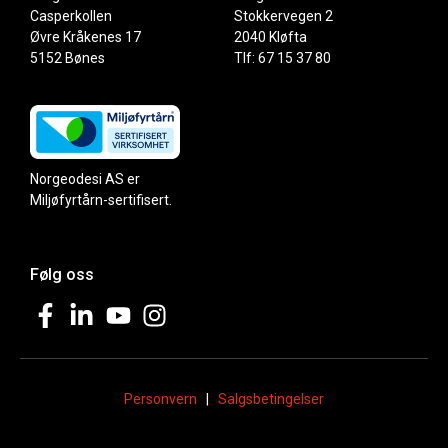
Casperkollen
Stokkervegen 2
Øvre Kråkenes 17
2040 Kløfta
5152 Bønes
Tlf: 67 15 37 80
Norgeodesi AS er
Miljøfyrtårn-sertifisert.
Følg oss
Personvern
|
Salgsbetingelser