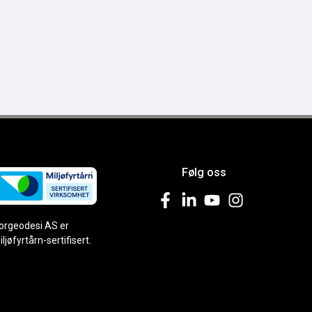
Følg oss
orgeodesi AS er
iljøfyrtårn-sertifisert.