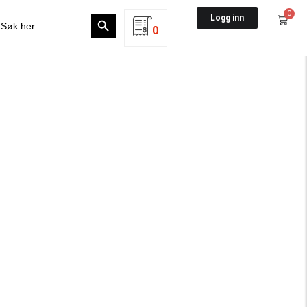
Search Button
0
earch
Logg inn
r:
0
ften 2022