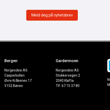
Bergen
Gardermoen
Norgeodesi AS
Norgeodesi AS
Casperkollen
Stokkervegen 2
N
Øvre Kråkenes 17
2040 Kløfta
M
5152 Bønes
Tlf: 67 15 37 80