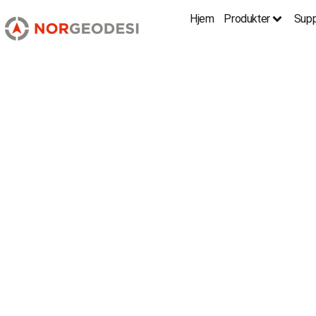
Hjem
Produkter
Supp
Penmap og ledni