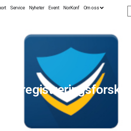
ort
Service
Nyheter
Event
NorKonf
Om oss
S
fo
ngsregistreringsforskri