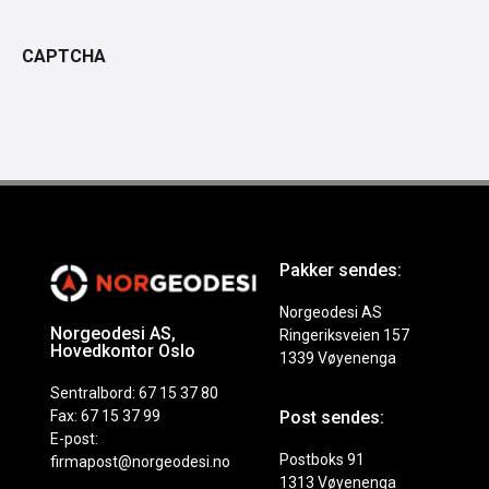
CAPTCHA
Pakker sendes:
Norgeodesi AS
Norgeodesi AS,
Ringeriksveien 157
Hovedkontor Oslo
1339 Vøyenenga
Sentralbord: 67 15 37 80
Fax: 67 15 37 99
Post sendes:
E-post:
Postboks 91
firmapost@norgeodesi.no
1313 Vøyenenga