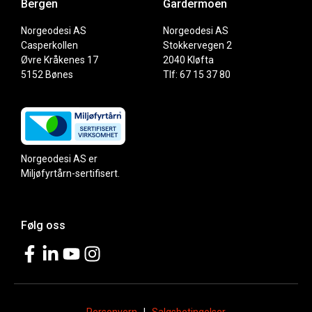
Bergen
Gardermoen
Norgeodesi AS
Norgeodesi AS
Casperkollen
Stokkervegen 2
Øvre Kråkenes 17
2040 Kløfta
5152 Bønes
Tlf: 67 15 37 80
Norgeodesi AS er
Miljøfyrtårn-sertifisert.
Følg oss
Personvern
|
Salgsbetingelser