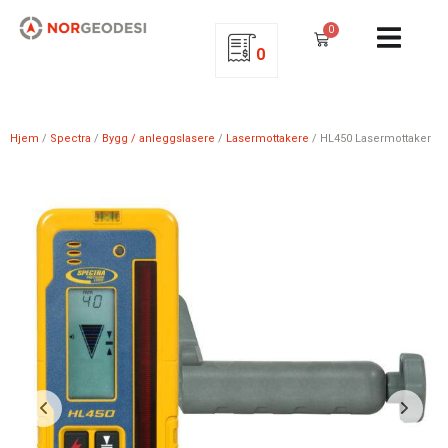
0
0
Hjem
/
Spectra
/
Bygg / anleggslasere
/
Lasermottakere
/ HL450 Lasermottaker