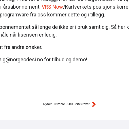
ler årsabonnement.
VRS Now
/Kartverkets posisjons korrek
rogramvare fra oss kommer dette og i tillegg.
bonnementet så lenge de ikke er i bruk samtidig. Så her
åle når lisensen er ledig.
t fra andre ønsker.
salg@norgeodesi.no for tilbud og demo!
Nyhet! Trimble R580 GNSS rover