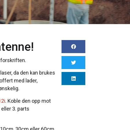
ntenne!
forskriften.
laser, da den kan brukes
koffert med lader,
ønskelig.
12i
. Koble den opp mot
eller 3. parts
, 10cm, 30cm eller 60cm