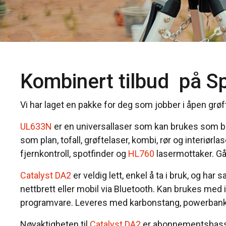
Kombinert tilbud på Sp
Vi har laget en pakke for deg som jobber i åpen grøft
UL633N
er en universallaser som kan brukes som båd
som plan, tofall, grøftelaser, kombi, rør og interiørl
fjernkontroll, spotfinder og
HL760
lasermottaker. Går
Catalyst DA2
er veldig lett, enkel å ta i bruk, og h
nettbrett eller mobil via Bluetooth. Kan brukes m
programvare. Leveres med karbonstang, powerbank, 
Nøyaktigheten til
Catalyst DA2
er abonnementsbasser