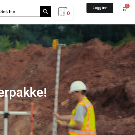
Search Button
0
earch
Logg inn
r:
0
erpakke!