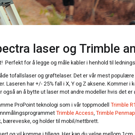
ectra laser og Trimble a
! Perfekt for å legge og måle kabler i henhold til lednings
e tofallslaser og grøftelaser. Det er vår mest populære 
aser. Laseren har +/- 25% fall i X, Y og Z aksene. Kommer i 
 også an å bytte ut laser mot andre modeller hvis det er 
ar samme ProPoint teknologi som i vår toppmodell
Trimble R
ed innmålingsprogrammet
Trimble Access
,
Trimble Penmap
bæreveske, og holder til mobil/nettbrett.
t og vil komme i tillegg. Her kan du velge mellom 1cm