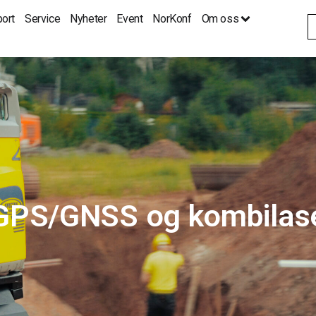
ort
Service
Nyheter
Event
NorKonf
Om oss
S
fo
å GPS/GNSS og kombilas