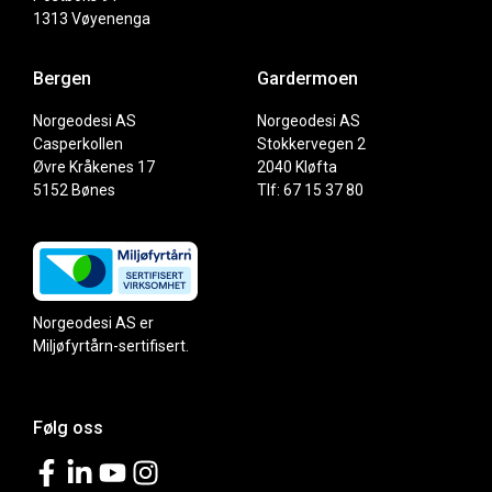
1313 Vøyenenga
Bergen
Gardermoen
Norgeodesi AS
Norgeodesi AS
Casperkollen
Stokkervegen 2
Øvre Kråkenes 17
2040 Kløfta
5152 Bønes
Tlf: 67 15 37 80
Norgeodesi AS er
Miljøfyrtårn-sertifisert.
Følg oss