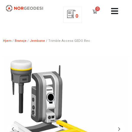
0
0
Hjem
/
Bransje
/
Jernbane
/ Trimble Access GEDO Rec