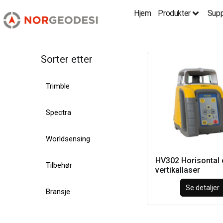
Hjem
Produkter
Supp
Sorter etter
Trimble
Spectra
Worldsensing
HV302 Horisontal
Tilbehør
vertikallaser
Se detaljer
Bransje