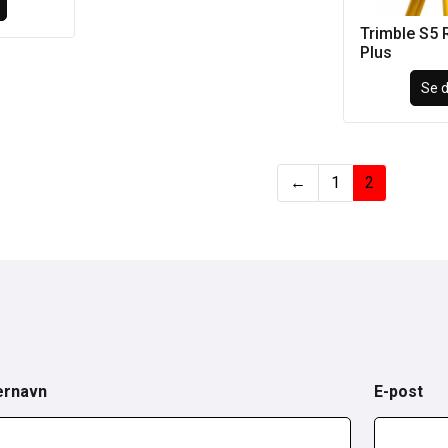
Trimble S5 
Plus
Se d
←
1
2
ernavn
E-post