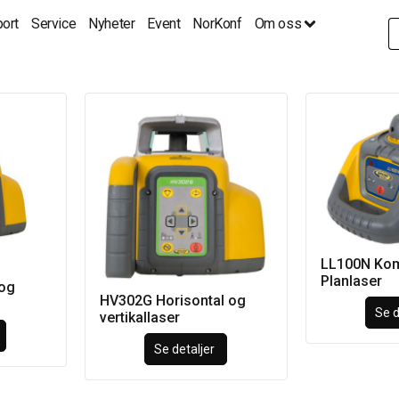
ort
Service
Nyheter
Event
NorKonf
Om oss
S
fo
LL100N Kom
Planlaser
 og
HV302G Horisontal og
Se d
vertikallaser
Se detaljer