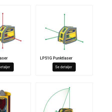
aser
LP51G Punktlaser
etaljer
Se detaljer