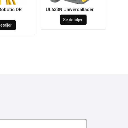
Robotic DR
UL633N Universallaser
Se detaljer
etaljer