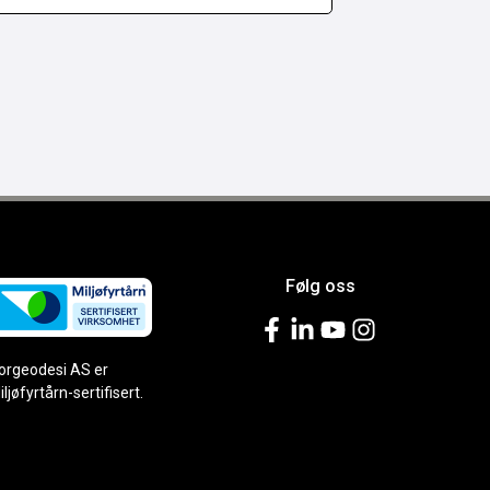
Følg oss
orgeodesi AS er
iljøfyrtårn-sertifisert.