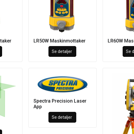
taker
LR50W Maskinmottaker
LR60W Mask
Se detaljer
Se d
Spectra Precision Laser
App
Se detaljer