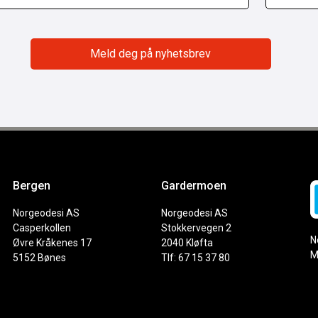
Bergen
Gardermoen
Norgeodesi AS
Norgeodesi AS
Casperkollen
Stokkervegen 2
N
Øvre Kråkenes 17
2040 Kløfta
M
5152 Bønes
Tlf: 67 15 37 80