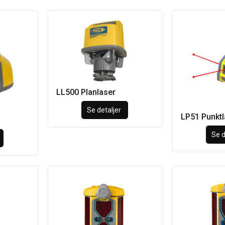
LL500 Planlaser
Se detaljer
LP51 Punktl
Se d