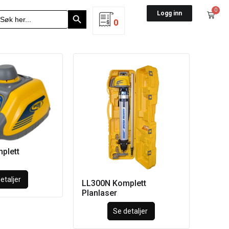
Search Button
0
earch
Logg inn
r:
0
plett
etaljer
LL300N Komplett
Planlaser
Se detaljer