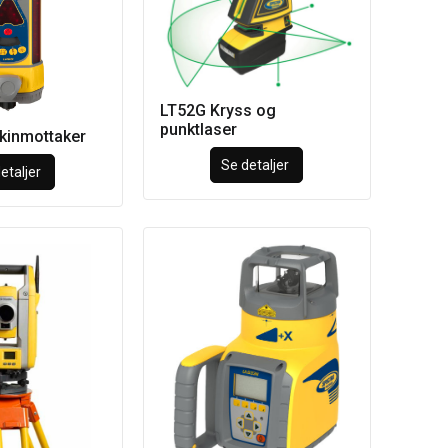
LT52G Kryss og
punktlaser
inmottaker
Se detaljer
etaljer