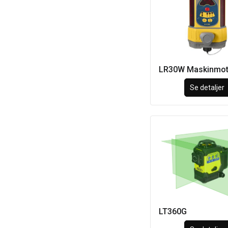
LR30W Maskinmot
Se detaljer
LT360G